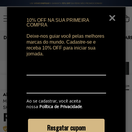
10% OFF NA SUA PRIMEIRA
COMPRA
Deixe-nos guiar você pelas melhores
DIA DOS PAIS
PERFUMES
MAQUIAGEM
SKINCAR
marcas do mundo. Cadastre-se e
receba 10% OFF para iniciar sua
jornada.
PULAR PARA AS INFORMAÇÕES DO PRODUTO
-16%
0
0
0
Listas
itens
de
Home
Pesquisar
Conta
Sacola
Lista de desejos
desejos
Al Wataniah Sultan Al Lail Eau de Parfum Masculino
Marca:
Al Wataniah
Ao se cadastrar, você aceita
nossa
Política de Privacidade
.
SKU:
7424
Preço
Preço
R$ 299,00
R$ 359,00
em
normal
Resgatar cupom
Produto Original