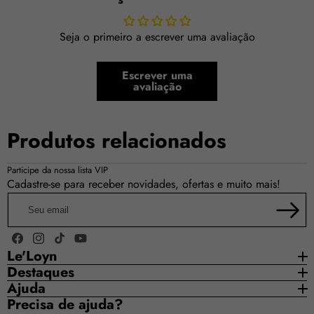
Seja o primeiro a escrever uma avaliação
Escrever uma
avaliação
Notas de Topo:
Produtos relacionados
Notas de Coração:
Participe da nossa lista VIP
Notas de Fundo:
Cadastre-se para receber novidades, ofertas e muito mais!
Seu
email
Facebook
Instagram
TikTok
YouTube
Le'Loyn
Destaques
Ajuda
Poder e Elegância:
Precisa de ajuda?