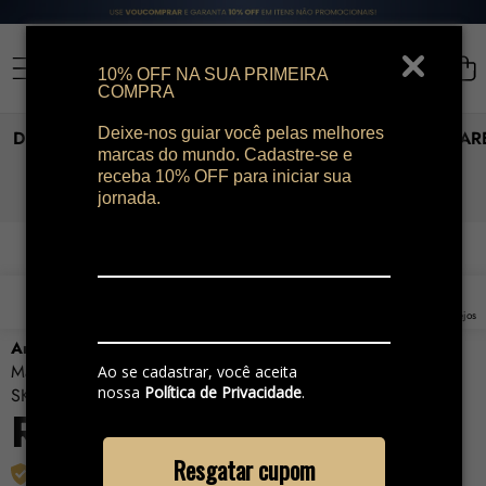
10% OFF NA SUA PRIMEIRA
COMPRA
Deixe-nos guiar você pelas melhores
DIA DOS PAIS
PERFUMES
MAQUIAGEM
SKINCAR
marcas do mundo. Cadastre-se e
receba 10% OFF para iniciar sua
jornada.
PULAR PARA AS INFORMAÇÕES DO PRODUTO
FRETE GRÁTIS
0
0
0
Listas
itens
de
Home
Pesquisar
Conta
Sacola
Lista de desejos
desejos
Armaf Club de Nuit Imperiale Eau de Parfum Feminino
Marca:
Armaf
Ao se cadastrar, você aceita
nossa
Política de Privacidade
.
SKU:
7987
R$ 799,00
Resgatar cupom
Produto Original