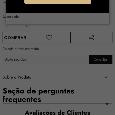
Tamanho:
105ML
105ML
Quantidade
DIMINUIR
AUMENTAR
QUANTIDADE
QUANTIDADE
COMPRAR
COMPARTILHAR
ESTE
Calcule o frete estimado
PRODUTO
Consultar
Sobre o Produto
Seção de perguntas
frequentes
Avaliações de Clientes