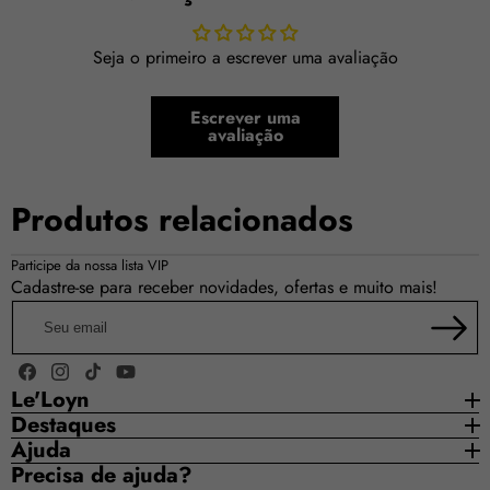
Seja o primeiro a escrever uma avaliação
Escrever uma
avaliação
Produtos relacionados
Fragrância feminina oriental-floral sofisticada.
Participe da nossa lista VIP
Cadastre-se para receber novidades, ofertas e muito mais!
Combinação luxuosa de frutas, flores e notas ambaradas.
Seu
email
Excelente fixação e projeção intensa.
Facebook
Instagram
TikTok
YouTube
Ideal para noites especiais e climas mais amenos ou
Le'Loyn
frios.
Destaques
Ajuda
Precisa de ajuda?